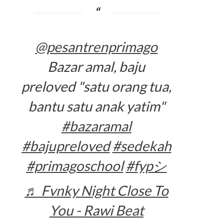
@pesantrenprimago
Bazar amal, baju
preloved "satu orang tua,
bantu satu anak yatim"
#bazaramal
#bajupreloved
#sedekah
#primagoschool
#fypシ
♬ Fvnky Night Close To
You - Rawi Beat