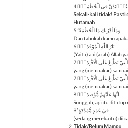
ا لَيُنْۢبَذَنَّ فِى الْحُطَمَةِۖ 4
Sekali-kali tidak! Past
Hutamah
وَمَآ اَدْرٰىكَ مَا الْحُطَمَةُ ۗ 5
Dan tahukah kamu apaka
نَارُ اللّٰهِ الْمُوْقَدَةُۙ 6
(Yaitu) api (azab) Allah y
الَّتِيْ تَطَّلِعُ عَلَى الْاَفْـِٕدَةِۗ 7
yang (membakar) sampai 
الَّتِيْ تَطَّلِعُ عَلَى الْاَفْـِٕدَةِۗ 7
yang (membakar) sampai 
اِنَّهَا عَلَيْهِمْ مُّؤْصَدَةٌۙ 8
Sungguh, api itu ditutup 
فِيْ عَمَدٍ مُّمَدَّدَةٍ ࣖ 9
(sedang mereka itu) diik
Tidak/Belum Mampu