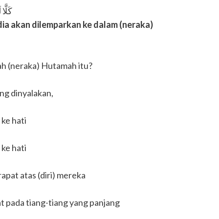
كَلَّ
i dia akan dilemparkan ke dalam (neraka)
h (neraka) Hutamah itu?
ang dinyalakan,
ke hati
ke hati
rapat atas (diri) mereka
at pada tiang-tiang yang panjang