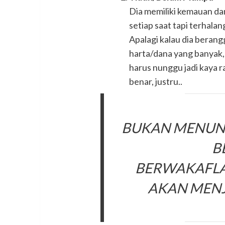
Dia memiliki kemauan dan
setiap saat tapi terhal
Apalagi kalau dia bera
harta/dana yang banyak,
harus nunggu jadi kaya ra
benar, justru..
BUKAN MENUNG
B
BERWAKAFLA
AKAN MENJ