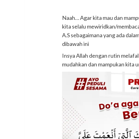
Naah… Agar kita mau dan mampu 
kita selalu mewiridkan/membaca 
A.S sebagaimana yang ada dalam 
dibawah ini
Insya Allah dengan rutin melafa
mudahkan dan mampukan kita unt