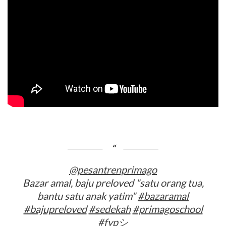
@pesantrenprimago
Bazar amal, baju preloved "satu orang tua,
bantu satu anak yatim"
#bazaramal
#bajupreloved
#sedekah
#primagoschool
#fypシ