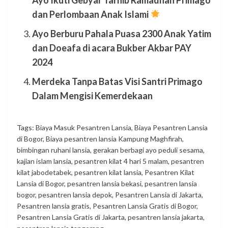
Ayo Ikuti Gebyar Tarhib Ramadhan Primago
dan Perlombaan Anak Islami
Ayo Berburu Pahala Puasa 2300 Anak Yatim
dan Doeafa di acara Bukber Akbar PAY
2024
Merdeka Tanpa Batas Visi Santri Primago
Dalam Mengisi Kemerdekaan
Tags:
Biaya Masuk Pesantren Lansia
,
Biaya Pesantren Lansia
di Bogor
,
Biaya pesantren lansia Kampung Maghfirah
,
bimbingan ruhani lansia
,
gerakan berbagi ayo peduli sesama
,
kajian islam lansia
,
pesantren kilat 4 hari 5 malam
,
pesantren
kilat jabodetabek
,
pesantren kilat lansia
,
Pesantren Kilat
Lansia di Bogor
,
pesantren lansia bekasi
,
pesantren lansia
bogor
,
pesantren lansia depok
,
Pesantren Lansia di Jakarta
,
Pesantren lansia gratis
,
Pesantren Lansia Gratis di Bogor
,
Pesantren Lansia Gratis di Jakarta
,
pesantren lansia jakarta
,