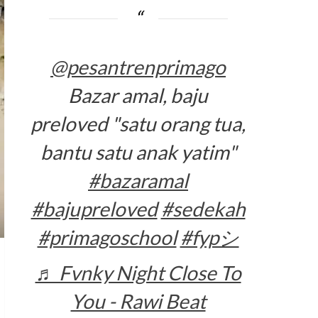
@pesantrenprimago
Bazar amal, baju
preloved "satu orang tua,
bantu satu anak yatim"
#bazaramal
#bajupreloved
#sedekah
#primagoschool
#fypシ
♬ Fvnky Night Close To
You - Rawi Beat