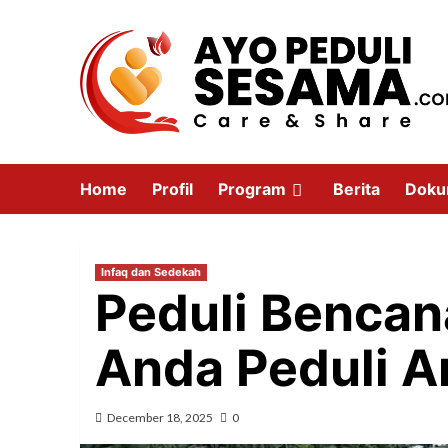
Home
Profil
Program
Berita
Doku
Infaq dan Sedekah
Peduli Bencan
Anda Peduli A
December 18, 2025
0