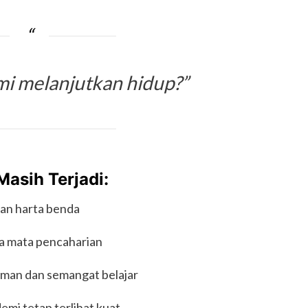
i melanjutkan hidup?”
asih Terjadi:
dan harta benda
a mata pencaharian
aman dan semangat belajar
mi tetap terlihat kuat