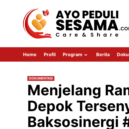
Home
Profil
Program
Berita
Doku
DOKUMENTASI
Menjelang Ra
Depok Tersen
Baksosinergi 