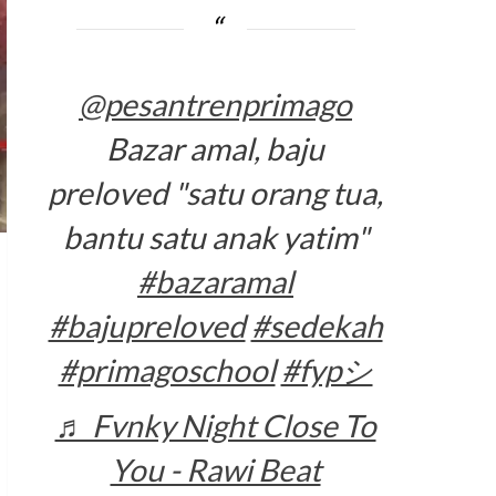
@pesantrenprimago
Bazar amal, baju
preloved "satu orang tua,
bantu satu anak yatim"
#bazaramal
#bajupreloved
#sedekah
#primagoschool
#fypシ
♬ Fvnky Night Close To
You - Rawi Beat