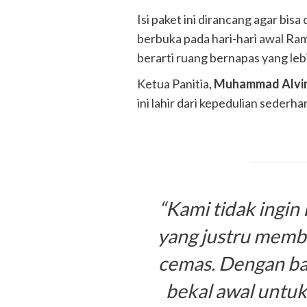
Isi paket ini dirancang agar bi
berbuka pada hari-hari awal Ram
berarti ruang bernapas yang lebi
Ketua Panitia,
Muhammad Alvir
ini lahir dari kepedulian sederha
“Kami tidak ingi
yang justru membu
cemas. Dengan ban
bekal awal unt