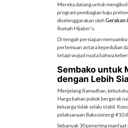
Mereka datang untuk mengikuti
program pembagian baju prelove
diselenggarakan oleh
Gerakan 
Rumah Hijaber’s.
Di tengah persiapan menyambut
pertemuan antara kepedulian d
tetapi wujud nyata bahwa keber
Sembako untuk
dengan Lebih Si
Menjelang Ramadhan, kebutuha
Harga bahan pokok bergerak nai
keluarga tidak selalu stabil. Kon
pelaksanaan Baksosinergi #10 d
Sebanyak 30 penerima manfaat 