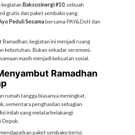
 kegiatan
Baksosinergi #10
, sebuah
d gratis dan paket sembako yang
Ayo Peduli Sesama
bersama PAY&DoIt dan
 Ramadhan, kegiatan ini menjadi ruang
an kebutuhan. Bukan sekadar seremoni,
samaan masih menjadi kekuatan sosial.
 Menyambut Ramadhan
ap
n rumah tangga biasanya meningkat.
k, sementara penghasilan sebagian
disi inilah yang melatarbelakangi
i Depok.
mendapatkan paket sembako berisi: