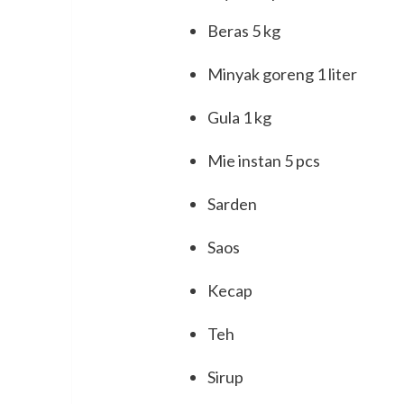
Beras 5 kg
Minyak goreng 1 liter
Gula 1 kg
Mie instan 5 pcs
Sarden
Saos
Kecap
Teh
Sirup