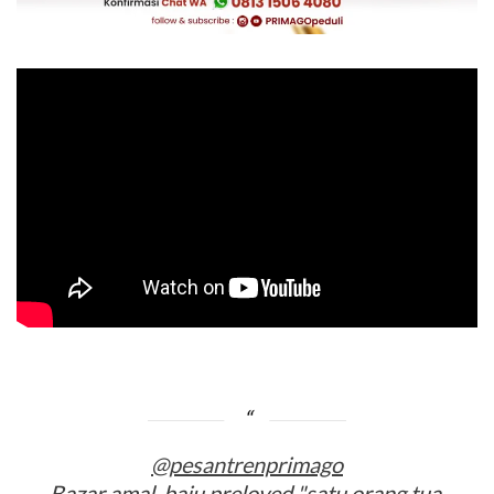
@pesantrenprimago
Bazar amal, baju preloved "satu orang tua,