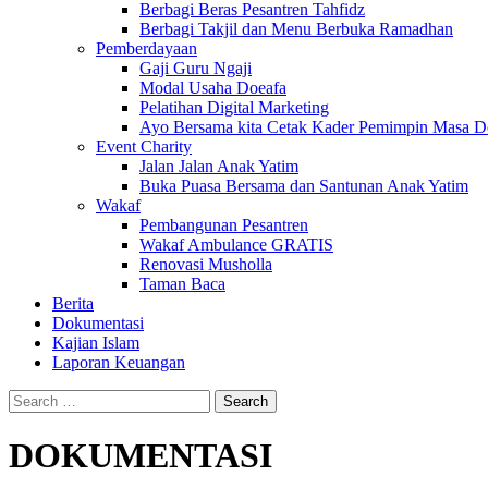
Berbagi Beras Pesantren Tahfidz
Berbagi Takjil dan Menu Berbuka Ramadhan
Pemberdayaan
Gaji Guru Ngaji
Modal Usaha Doeafa
Pelatihan Digital Marketing
Ayo Bersama kita Cetak Kader Pemimpin Masa De
Event Charity
Jalan Jalan Anak Yatim
Buka Puasa Bersama dan Santunan Anak Yatim
Wakaf
Pembangunan Pesantren
Wakaf Ambulance GRATIS
Renovasi Musholla
Taman Baca
Berita
Dokumentasi
Kajian Islam
Laporan Keuangan
Search
for:
DOKUMENTASI